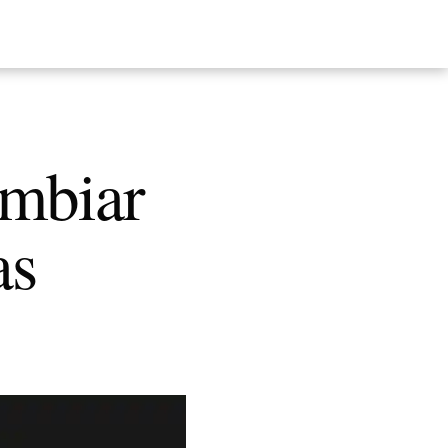
ambiar
as