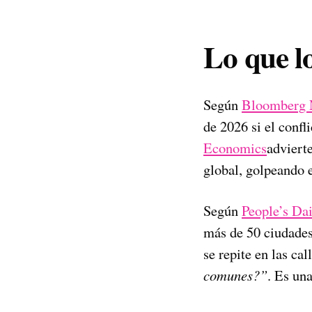
Lo que l
Según
Bloomberg
de 2026 si el confl
Economics
advierte
global, golpeando
Según
People’s Dai
más de 50 ciudades
se repite en las ca
comunes?”
. Es un