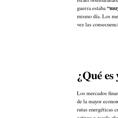
“muy
guerra estaba
mismo día. Los mer
vez las consecuenci
¿Qué es 
Los mercados finan
de la mayor econom
rutas energéticas 
activos a escala g