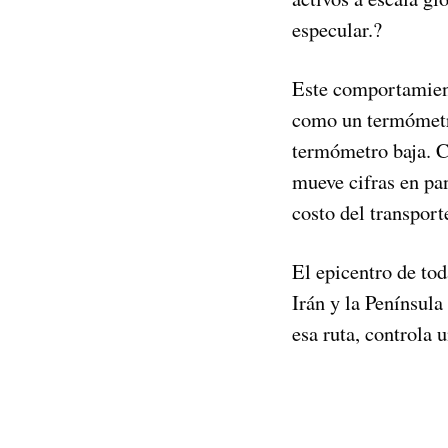
especular.
?
Este comportamien
como un termómetro
termómetro baja. C
mueve cifras en pan
costo del transport
El epicentro de tod
Irán y la Penínsul
esa ruta, controla 