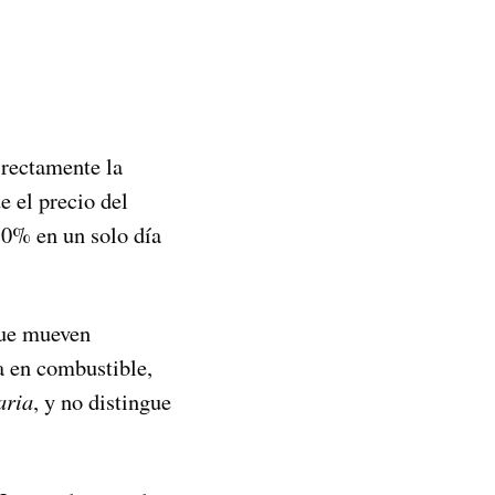
directamente la
e el precio del
0% en un solo día
que mueven
a en combustible,
aria
, y no distingue