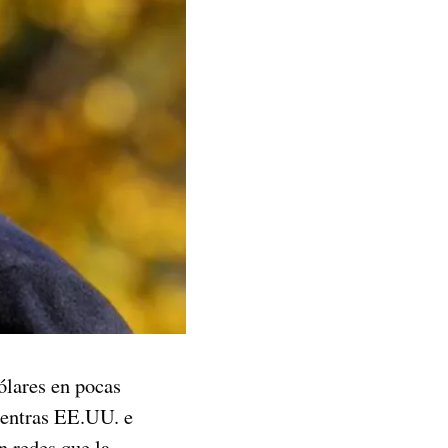
ólares en pocas
ientras EE.UU. e
n redes que la