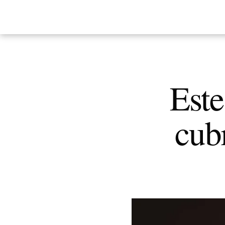
Este
cubr