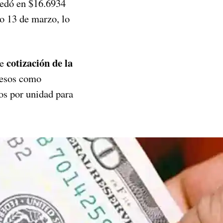
edó en $16.6934
do 13 de marzo, lo
cotización
de la
e
pesos como
os por unidad para