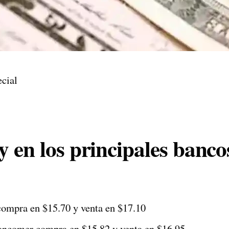
ecial
y en los principales banco
ompra en $15.70 y venta en $17.10
comer compra en $15.82 y venta en $16.95