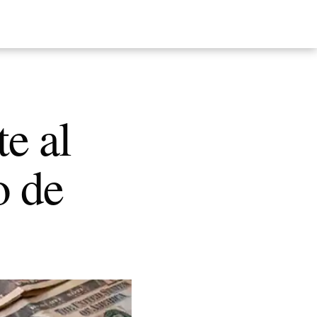
e al
o de