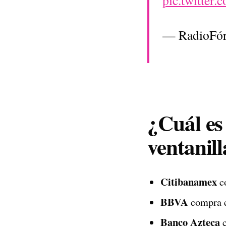
pic.twitter
— RadioFó
¿Cuál es 
ventanill
Citibanamex
co
BBVA
compra e
Banco Azteca
c