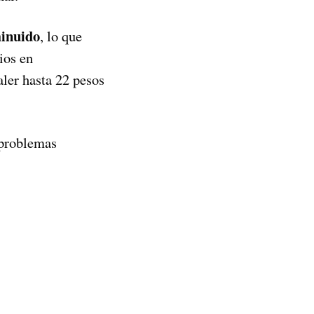
minuido
, lo que
ios en
aler hasta 22 pesos
 problemas