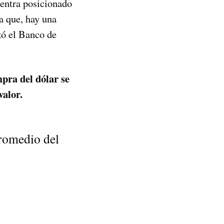
entra posicionado
a que, hay una
izó el Banco de
mpra del dólar se
valor.
romedio del