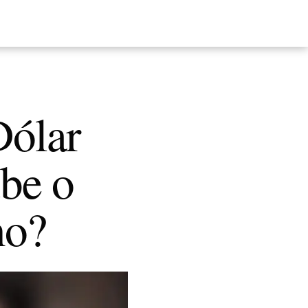
Dólar
be o
no?