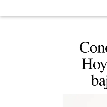
Cono
Hoy
ba