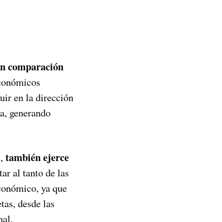
en comparación
económicos
uir en la dirección
na, generando
también ejerce
s,
ar al tanto de las
económico, ya que
tas, desde las
nal.