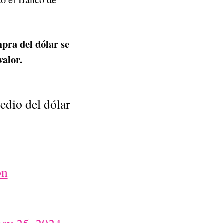
mpra del dólar se
valor.
edio del dólar
ón
ary 25, 2024