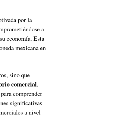
tivada por la
comprometiéndose a
 su economía. Esta
 moneda mexicana en
ros, sino que
ibrio comercial
.
l para comprender
es significativas
merciales a nivel