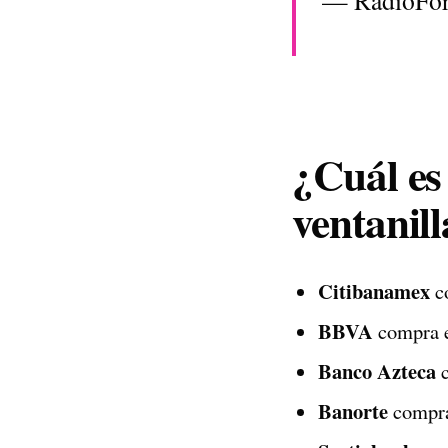
¿Cuál es 
ventanill
Citibanamex
co
BBVA
compra e
Banco Azteca
c
Banorte
compra