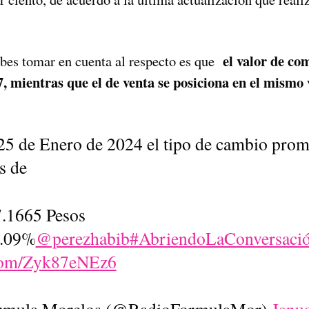
el valor de co
bes tomar en cuenta al respecto es que
, mientras que el de venta se posiciona en el mismo 
25 de Enero de 2024 el tipo de cambio prom
s de
7.1665 Pesos
0.09%
@perezhabib
#AbriendoLaConversaci
.com/Zyk87eNEz6
rmula Morelos (@RadioFormulaMor)
Janu