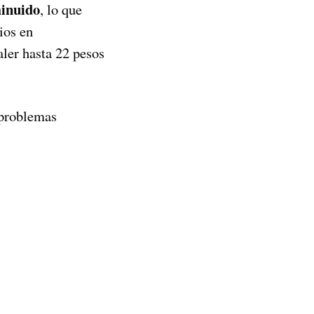
minuido
, lo que
ios en
aler hasta 22 pesos
 problemas