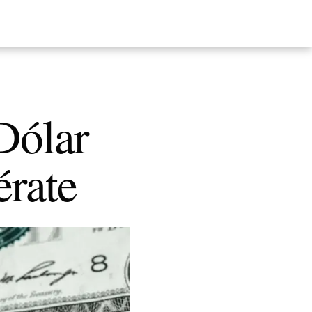
 Dólar
érate