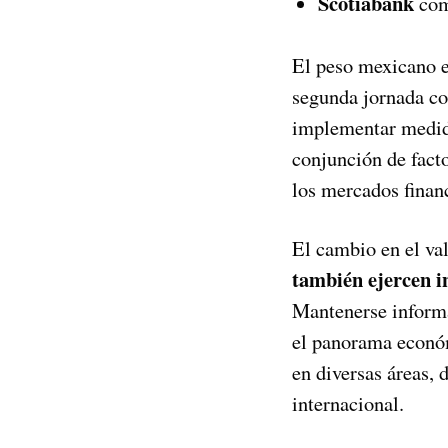
Scotiabank
com
El peso mexicano e
segunda jornada co
implementar medida
conjunción de fact
los mercados finan
El cambio en el val
también ejercen in
Mantenerse informa
el panorama económ
en diversas áreas, 
internacional.