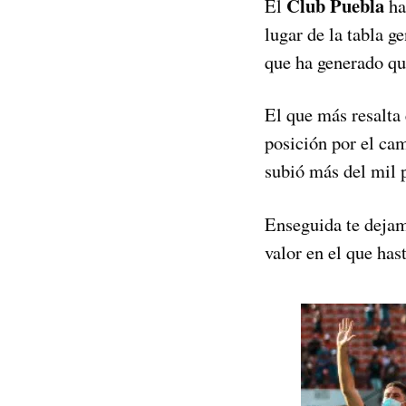
Club Puebla
El
ha
lugar de la tabla g
que ha generado q
El que más resalta
posición por el ca
subió más del mil p
Enseguida te dejam
valor en el que has