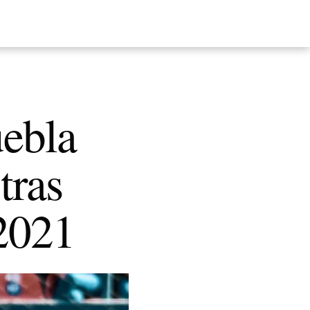
uebla
tras
 2021