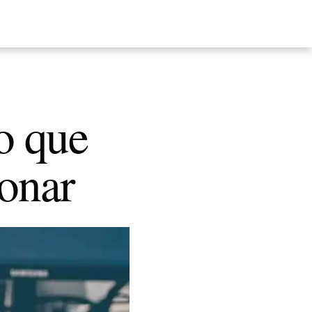
to que
ionar