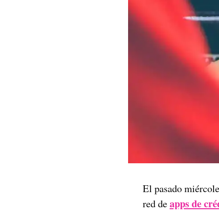
El pasado miércole
apps de cré
red de