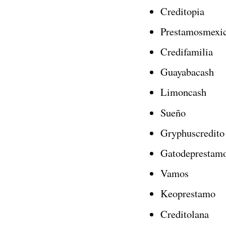
Creditopia
Prestamosmexi
Credifamilia
Guayabacash
Limoncash
Sueño
Gryphuscredito
Gatodeprestam
Vamos
Keoprestamo
Creditolana