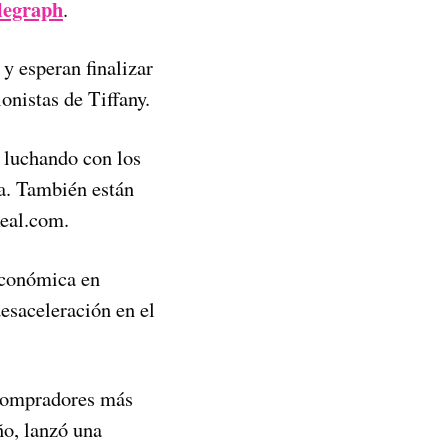
legraph
.
y esperan finalizar
onistas de Tiffany.
o luchando con los
a. También están
eal.com.
económica en
esaceleración en el
s compradores más
ño, lanzó una