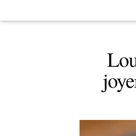
Lou
joye