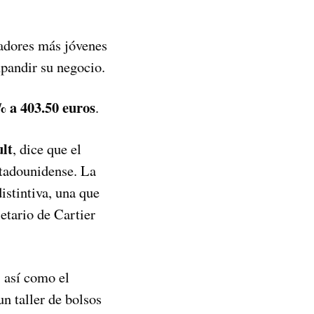
radores más jóvenes
xpandir su negocio.
% a 403.50 euros
.
lt
, dice que el
stadounidense. La
istintiva, una que
etario de Cartier
, así como el
n taller de bolsos