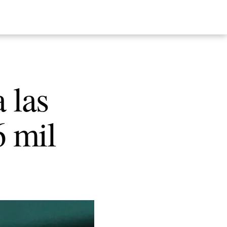
 las
6 mil