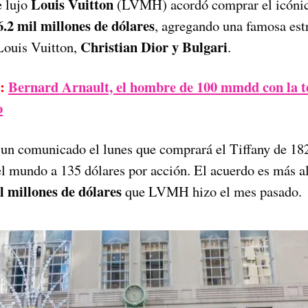
Louis Vuitton
e lujo
(LVMH) acordó comprar el icónic
6.2 mil millones de dólares
, agregando una famosa estr
Christian Dior y Bulgari
Louis Vuitton,
.
:
Bernard Arnault, el hombre de 100 mmdd con la t
o
n comunicado el lunes que comprará el Tiffany de 182
l mundo a 135 dólares por acción. El acuerdo es más al
l millones de dólares
que LVMH hizo el mes pasado.