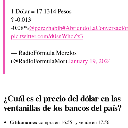
1 Dólar = 17.1314 Pesos
? -0.013
-0.08%
@perezhabib
#AbriendoLaConversació
pic.twitter.com/d0snWhcZz3
— RadioFórmula Morelos
(@RadioFormulaMor)
January 19, 2024
¿Cuál es el precio del dólar en las
ventanillas de los bancos del país?
Citibanamex
compra en 16.55 y vende en 17.56