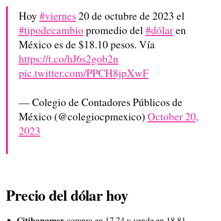
Hoy
#viernes
20 de octubre de 2023 el
#tipodecambio
promedio del
#dólar
en
México es de $18.10 pesos. Vía
https://t.co/hJ6s2gob2n
pic.twitter.com/PPCH8jpXwF
— Colegio de Contadores Públicos de
México (@colegiocpmexico)
October 20,
2023
Precio del dólar hoy
Citibanamex
compra en 17.74 y vende en 18.81