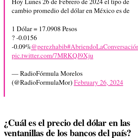
Hoy Lunes 26 de Febrero de 2024 el tipo de
cambio promedio del dólar en México es de
1 Dólar = 17.0908 Pesos
? -0.0156
-0.09%
@perezhabib
#AbriendoLaConversació
pic.twitter.com/7MRKQJ9Xju
— RadioFórmula Morelos
(@RadioFormulaMor)
February 26, 2024
¿Cuál es el precio del dólar en las
ventanillas de los bancos del país?