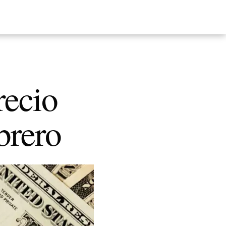
recio
brero