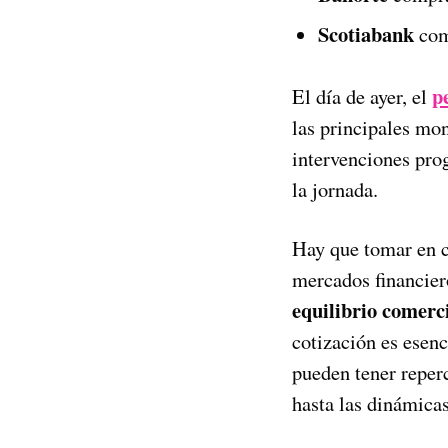
Scotiabank
com
p
El día de ayer, el
las principales mon
intervenciones prog
la jornada.
Hay que tomar en cu
mercados financier
equilibrio comerc
cotización es esen
pueden tener reperc
hasta las dinámicas