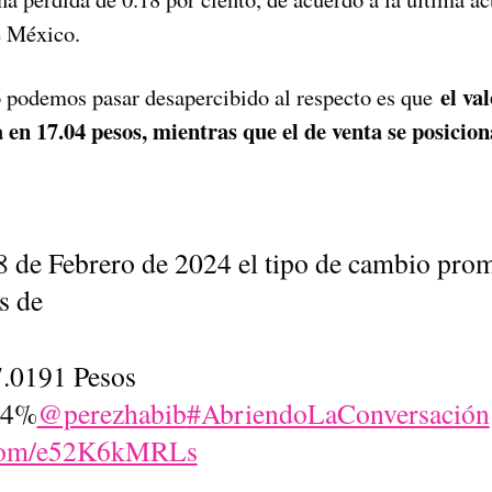
e México.
el val
o podemos pasar desapercibido al respecto es que
 en 17.04 pesos, mientras que el de venta se posicio
8 de Febrero de 2024 el tipo de cambio prom
s de
7.0191 Pesos
04%
@perezhabib
#AbriendoLaConversación
r.com/e52K6kMRLs