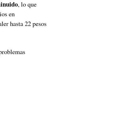
minuido
, lo que
ios en
aler hasta 22 pesos
 problemas