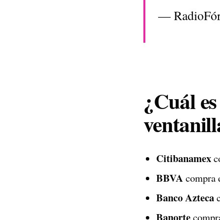
— RadioFó
¿Cuál es 
ventanill
Citibanamex
co
BBVA
compra e
Banco Azteca
c
Banorte
compra