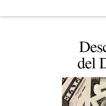
Desc
del 