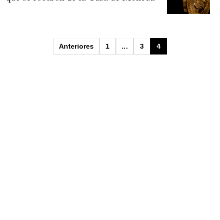
Paginación
Anteriores
1
…
3
4
de
entradas