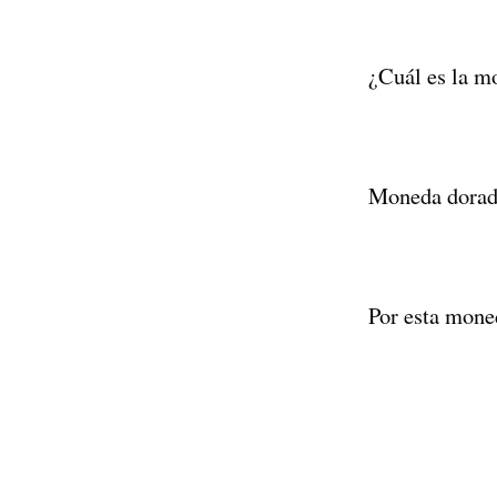
¿Cuál es la m
Moneda dorada
Por esta moned
Paginación
de