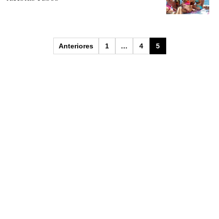
Paginación
Anteriores
1
…
4
5
de
entradas