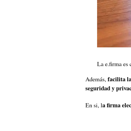
La e.firma es 
facilita 
Además,
seguridad y priva
a firma ele
En si, l