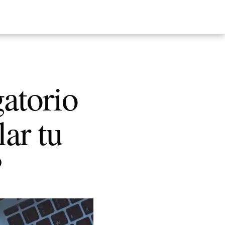
gatorio
ar tu
?